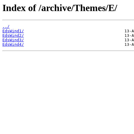
Index of /archive/Themes/E/
../
EdsWind1/
EdsWind2/
EdsWind3/
EdsWind4/