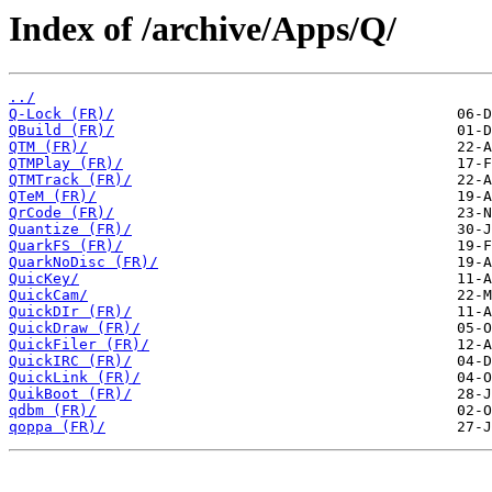
Index of /archive/Apps/Q/
../
Q-Lock (FR)/
QBuild (FR)/
QTM (FR)/
QTMPlay (FR)/
QTMTrack (FR)/
QTeM (FR)/
QrCode (FR)/
Quantize (FR)/
QuarkFS (FR)/
QuarkNoDisc (FR)/
QuicKey/
QuickCam/
QuickDIr (FR)/
QuickDraw (FR)/
QuickFiler (FR)/
QuickIRC (FR)/
QuickLink (FR)/
QuikBoot (FR)/
qdbm (FR)/
qoppa (FR)/